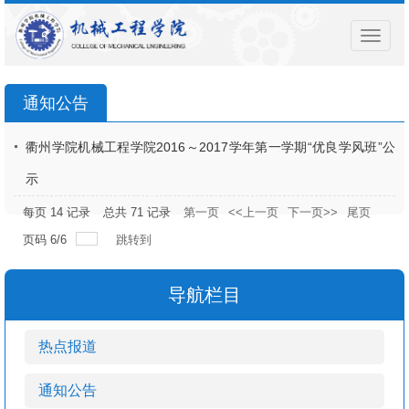
导
航
菜
单
通知公告
衢州学院机械工程学院2016～2017学年第一学期“优良学风班”公
示
每页
14
记录
总共
71
记录
第一页
<<上一页
下一页>>
尾页
页码
6
/
6
跳转到
导航栏目
热点报道
通知公告