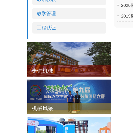
202
教学管理
201
工程认证
走进机械
机械风采