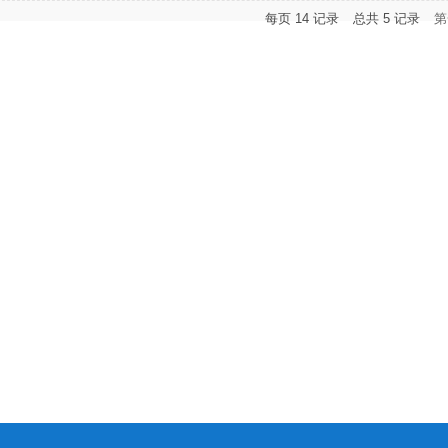
每页
14
记录
总共
5
记录
第