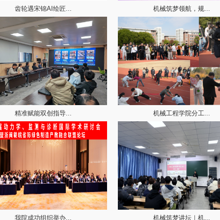
齿轮遇宋锦AI绘匠...
机械筑梦领航，规...
精准赋能双创指导...
机械工程学院分工...
我院成功组织举办...
机械筑梦讲坛｜机...