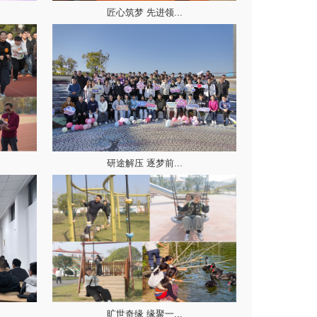
匠心筑梦 先进领...
研途解压 逐梦前...
旷世奇缘 缘聚一...