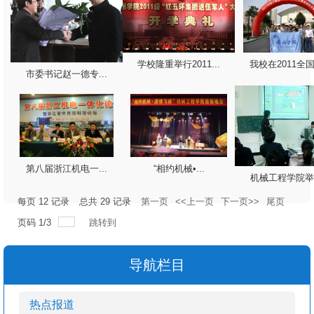
学校隆重举行2011...
我校在2011全国三
市委书记赵一德专...
第八届浙江机电一...
“相约机械•...
机械工程学院举办
每页
12
记录
总共
29
记录
第一页
<<上一页
下一页>>
尾页
页码
1
/
3
跳转到
导航栏目
热点报道