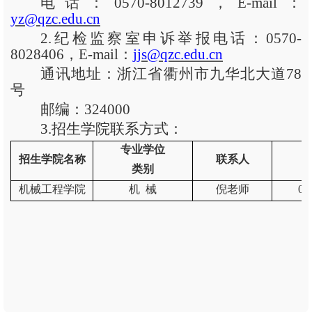
电话：
0570-8012739，E-mail：
yz@qzc.edu.cn
2.纪检监察室申诉举报电话：0570-
8028406，E-mail：
jjs@qzc.edu.cn
通讯地址：浙江省衢州市九华北大道
78
号
邮编：
324000
3.招生学院联系方式：
专业学位
招生学院名称
联系人
类别
机械工程学院
机 械
倪老师
05