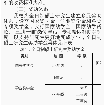
准的收费标准为准。
（二）奖助体系
我校为全日制硕士研究生建立多元奖助
体系，设立国家奖学金、学业奖学金和各类
专项奖学金，实行国家助学金、国家助学贷
款、
“三助一辅”岗位津贴、专项帮困补助等制
度，以支持研究生更好地完成学业，全日制
硕士研究生奖助学金具体见下表：
表
1：全日制硕士研究生奖助学金
类别
范 围
等 级
国家
国家奖学金
2-3年级
/
1年级
/
1
一等奖
1
学业奖学金
2-3年级
二等奖
3
三等奖
6