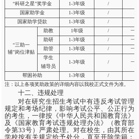
“科研之星”奖学金
1-3年级
/
≤
国家助学金
1-3年级
/
1
国家助学贷款
1-3年级
/
助教
1年级
/
一
助研
1-3年级
/
一
“三助一
助管
1-3年级
/
一
辅”岗位津贴
学生
1-3年级
/
一
辅导员
帮困补助
1-3年级
/
注：以上各项奖助政策的详细内容以我校正式文件为准。
十二、违规处理
对在研究生招生考试中有违反考试管理
规定和考场纪律，影响考试公平、公正行为
的考生，一律按《中华人民共和国教育法》
及《国家教育考试违规处理办法》（教育部
令第
33号）严肃处理。对在校生，由其所在
学校按有关规定给予处分，直至开除学籍；