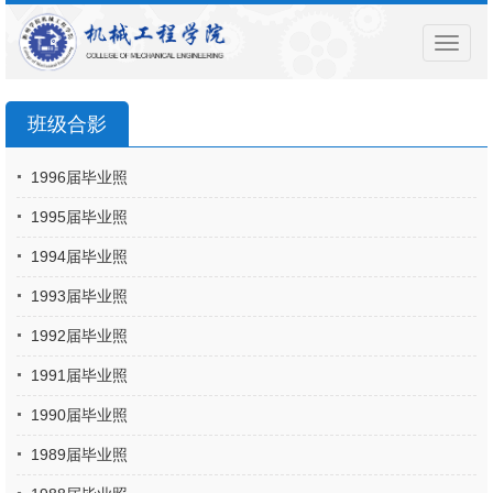
导
航
菜
单
班级合影
1996届毕业照
1995届毕业照
1994届毕业照
1993届毕业照
1992届毕业照
1991届毕业照
1990届毕业照
1989届毕业照