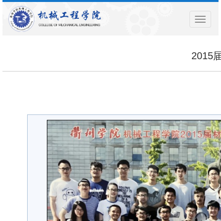
导
航
菜
单
201