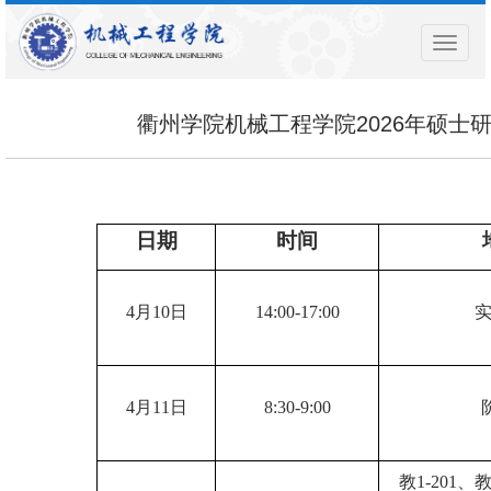
导
航
菜
单
衢州学院机械工程学院2026年硕士
日期
时间
4
月
10
日
14:00
-
17:00
4
月
11
日
8
:30
-9:00
教
1-201
、